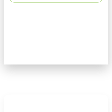
Außenanlagen & Gartengestaltung • Professionelle
Gartenpflege • Fachgerechte Baumpflege •
Baggerarbeiten