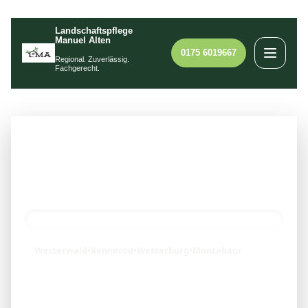
Landschaftspflege
Manuel Alten
0175 6019667
Regional. Zuverlässig.
Fachgerecht.
Westerwald
•
Rennerod
•
Westerburg
•
Montabaur
Landschaftspflege &