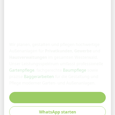
Gartenbau im
Westerwald –
zuverlässig, regional &
professionell
Wir planen, gestalten und pflegen hochwertige
Außenanlagen für
Privatkunden
,
Gewerbe
und
Hausverwaltungen
im gesamten Westerwald.
Unser Leistungsspektrum umfasst professionelle
Gartenpflege
, fachgerechte
Baumpflege
sowie
präzise
Baggerarbeiten
für die Gestaltung und
Pflege moderner Garten- und Außenanlagen.
Jetzt Angebot anfragen
WhatsApp starten